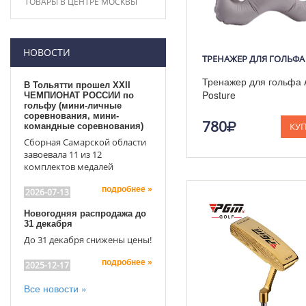
ТОВАРЫ В ЦЕНТРЕ МОСКВЫ
НОВОСТИ
Тренажер для гольфа 
В Тольятти прошел XXII
Posture
ЧЕМПИОНАТ РОССИИ по
гольфу (мини-личные
Corrector - Корректор 
соревнования, мини-
рук.
780
КУ
командные соревнования)
Сборная Самарской области
завоевала 11 из 12
комплектов медалей
подробнее »
2026-07-13
Новогодняя распродажа до
31 декабря
До 31 декабря снижены цены!
подробнее »
2025-12-17
Все новости »