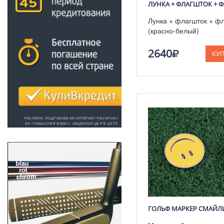
Лунка + флагшток + фл
(красно-белый)
2640
КУ
ГОЛЬФ МАРКЕР СМАЙЛ