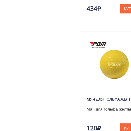
434
КУ
МЯЧ ДЛЯ ГОЛЬФА ЖЕЛ
Мяч для гольфа желты
120
КУ