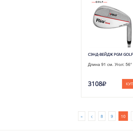
СЭНД-ВЕЙДЖ PGM GOLF 
Длина 91 см. Угол: 56°
3108
КУ
«
<
8
9
10