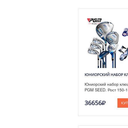
Юниорский набор клю
PGM SEED. Рост 150-1
36656
КУ