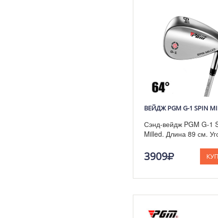
Сэнд-вейдж PGM G-1 S
Milled. Длина 89 см. Уг
64°
3909
КУ