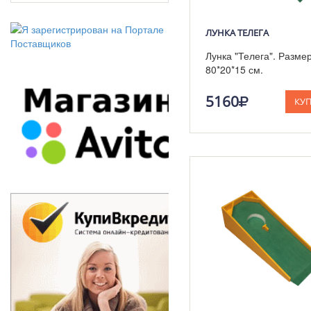
ЛУНКА ТЕЛЕГА
Лунка "Телега". Разме
80*20*15 см.
5160
КУ