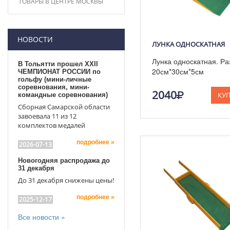
ТОВАРЫ В ЦЕНТРЕ МОСКВЫ
НОВОСТИ
ЛУНКА ОДНОСКАТНАЯ
Лунка односкатная. Р
В Тольятти прошел XXII
20см*30см*5см
ЧЕМПИОНАТ РОССИИ по
гольфу (мини-личные
соревнования, мини-
2040
КУ
командные соревнования)
Сборная Самарской области
завоевала 11 из 12
комплектов медалей
подробнее »
2026-07-13
Новогодняя распродажа до
31 декабря
До 31 декабря снижены цены!
подробнее »
2025-12-17
Все новости »