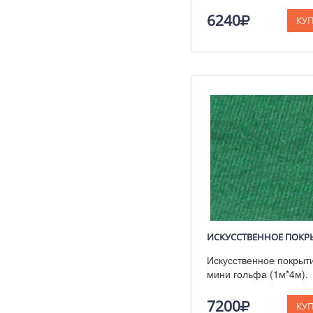
см.
6240
КУ
Искусственное покрыт
мини гольфа (1м*4м).
Размер 1м*4м.
7200
КУ