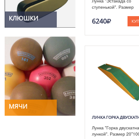
Лунка "Эстакада со
ступенькой". Размер
20см*80см*15 см.
КЛЮШКИ
6240
КУ
МЯЧИ
Лунка "Горка двускатна
лункой". Размер 20*10