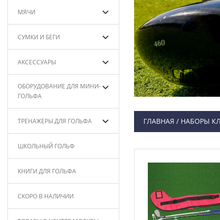
МЯЧИ
СУМКИ И БЕГИ
АКСЕССУАРЫ
ОБОРУДОВАНИЕ ДЛЯ МИНИ-
ГОЛЬФА
ГЛАВНАЯ
/
НАБОРЫ К
ТРЕНАЖЕРЫ ДЛЯ ГОЛЬФА
ШКОЛЬНЫЙ ГОЛЬФ
КНИГИ ДЛЯ ГОЛЬФА
СКОРО В НАЛИЧИИ