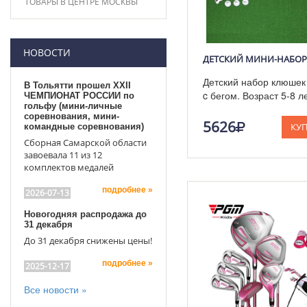
ТОВАРЫ В ЦЕНТРЕ МОСКВЫ
НОВОСТИ
Детский набор клюше
В Тольятти прошел XXII
c бегом. Возраст 5-8 л
ЧЕМПИОНАТ РОССИИ по
гольфу (мини-личные
соревнования, мини-
5626
КУ
командные соревнования)
Сборная Самарской области
завоевала 11 из 12
комплектов медалей
подробнее »
2026-07-13
Новогодняя распродажа до
31 декабря
До 31 декабря снижены цены!
подробнее »
2025-12-17
Все новости »