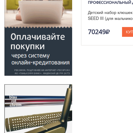
Детский набор клюше
SEED III (для мальчико
юниоров)
70249
КУ