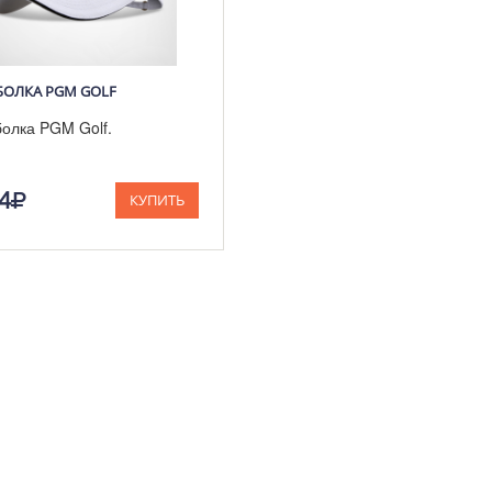
БОЛКА PGM GOLF
олка PGM Golf.
4
КУПИТЬ