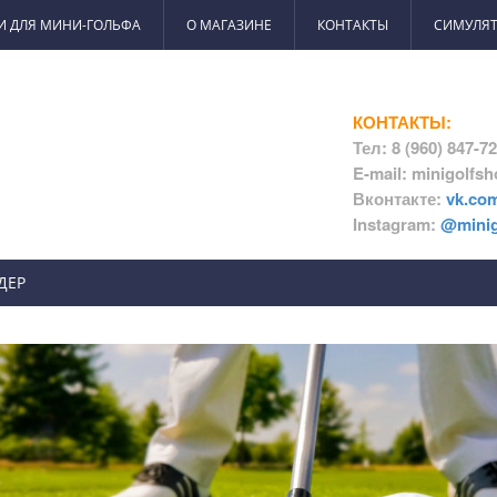
И ДЛЯ МИНИ-ГОЛЬФА
О МАГАЗИНЕ
КОНТАКТЫ
СИМУЛЯТ
КОНТАКТЫ:
Тел: 8 (960) 847-7
E-mail: minigolfs
Вконтакте:
vk.co
Instagram:
@minig
ДЕР