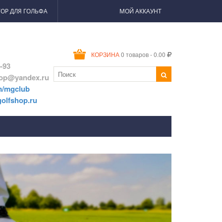
ОР ДЛЯ ГОЛЬФА
МОЙ АККАУНТ
0 товаров - 0.00
КОРЗИНА
2-93
hop@yandex.ru
m/mgclub
olfshop.ru