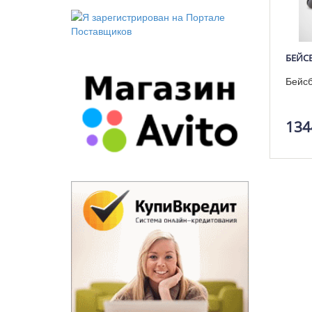
БЕЙС
Бейсб
134