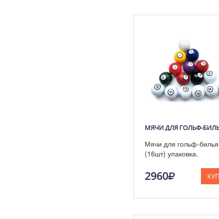
Мячи для гольф-билья
(16шт) упаковка.
2960
КУ