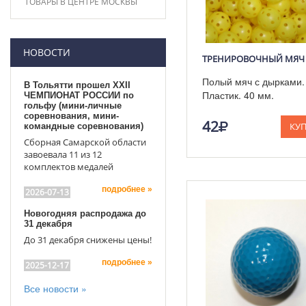
ТОВАРЫ В ЦЕНТРЕ МОСКВЫ
НОВОСТИ
Полый мяч с дырками.
В Тольятти прошел XXII
Пластик. 40 мм.
ЧЕМПИОНАТ РОССИИ по
гольфу (мини-личные
соревнования, мини-
42
КУ
командные соревнования)
Сборная Самарской области
завоевала 11 из 12
комплектов медалей
подробнее »
2026-07-13
Новогодняя распродажа до
31 декабря
До 31 декабря снижены цены!
подробнее »
2025-12-17
Все новости »