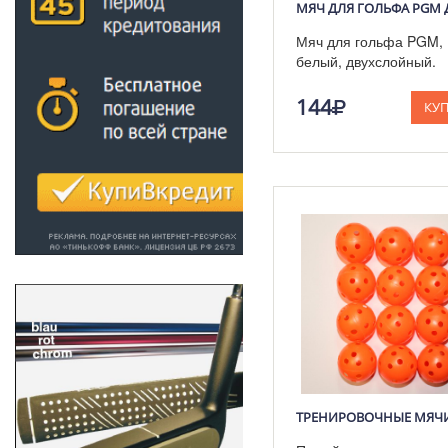
Мяч для гольфа PGM,
белый, двухслойный.
144
КУ