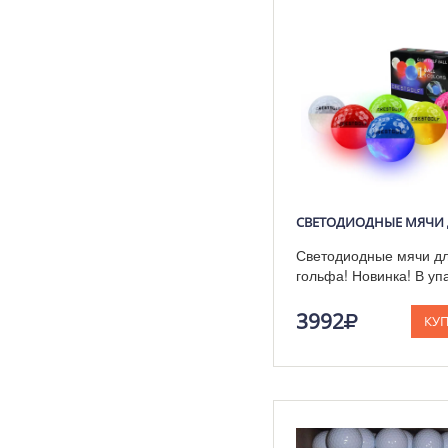
Светодиодные мячи д
гольфа! Новинка! В уп
6 шт.
3992
КУ