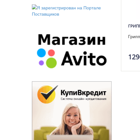
ГРИПП
Грипп
129