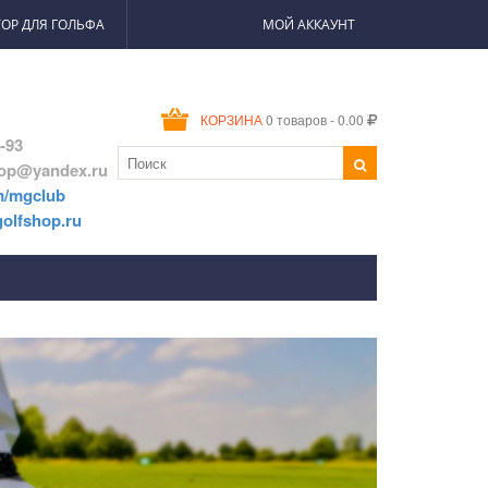
ОР ДЛЯ ГОЛЬФА
МОЙ АККАУНТ
0 товаров - 0.00
КОРЗИНА
2-93
hop@yandex.ru
m/mgclub
olfshop.ru