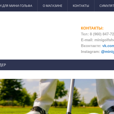
И ДЛЯ МИНИ-ГОЛЬФА
О МАГАЗИНЕ
КОНТАКТЫ
СИМУЛЯТ
КОНТАКТЫ:
Тел: 8 (960) 847-7
E-mail: minigolfs
Вконтакте:
vk.co
Instagram:
@minig
ДЕР