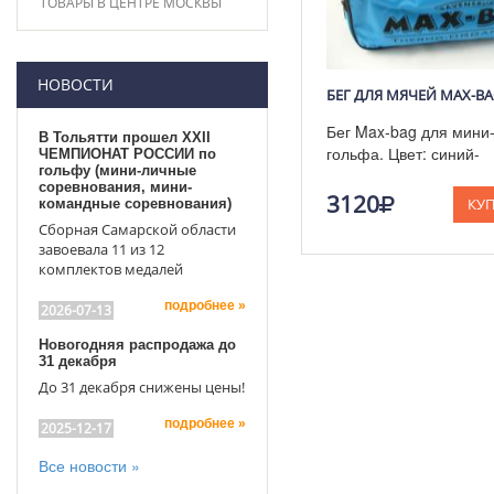
ТОВАРЫ В ЦЕНТРЕ МОСКВЫ
НОВОСТИ
БЕГ ДЛЯ МЯЧЕЙ MAX-BA
Бег Max-bag для мини
В Тольятти прошел XXII
гольфа. Цвет: синий-
ЧЕМПИОНАТ РОССИИ по
гольфу (мини-личные
красный-черный. Разм
соревнования, мини-
35 см * 20 см * 16 см.
3120
КУ
командные соревнования)
Сборная Самарской области
завоевала 11 из 12
комплектов медалей
подробнее »
2026-07-13
Новогодняя распродажа до
31 декабря
До 31 декабря снижены цены!
подробнее »
2025-12-17
Все новости »