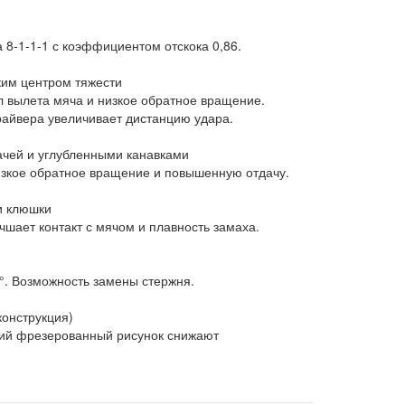
а 8-1-1-1 с коэффициентом отскока 0,86.
ким центром тяжести
л вылета мяча и низкое обратное вращение.
айвера увеличивает дистанцию удара.
дачей и углубленными канавками
изкое обратное вращение и повышенную отдачу.
и клюшки
чшает контакт с мячом и плавность замаха.
5°. Возможность замены стержня.
конструкция)
ий фрезерованный рисунок снижают