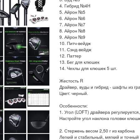
4. Гибрид №4H
5. Айрон №5
6. Айрон №6
7. Айрон №7
8. Айрон №8
9. Айрон №9
10. Питч-вейдж
11. Сэнд-вейдж
12. Паттер
13. Бег для клюшек
14. Чехлы для клюшек 5 шт.
Жестость R
Драйвер, вуды и гибрид - шафты из гр
Цвет: черный.
Особенности:
1. Угол (LOFT) драйвера регулируется
Настройте угол наклона головки клюшк
2. Стержень весом 2,50 г из карбона
Легкий и стабильный, мягкий и точный