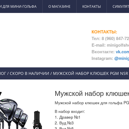
И ДЛЯ МИНИ-ГОЛЬФА
О МАГАЗИНЕ
КОНТАКТЫ
СИМУЛЯТ
КОНТАКТЫ:
Тел: 8 (960) 847-7
E-mail: minigolfs
Вконтакте:
vk.co
Instagram:
@minig
ЛОГ
/
СКОРО В НАЛИЧИИ
/
МУЖСКОЙ НАБОР КЛЮШЕК PGM NSR II
Мужской набор клюшек
Мужской набор клюшек для гольфа PGM
В набор входит:
1. Дравер №1
2. Вуд №3
3. Вуд №5