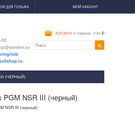
ОР ДЛЯ ГОЛЬФА
МОЙ АККАУНТ
0 товаров - 0.00
КОРЗИНА
2-93
hop@yandex.ru
m/mgclub
olfshop.ru
I (ЧЕРНЫЙ)
 PGM NSR III (черный)
 NSR III (черный)