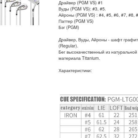
Драйвер (PGM VS) #1
Вуды (PGM VS): #3, #5.
Айроны (PGM VS) : #4, #5, #6, #7, #8,
Паттер (PGM VS)
Бэг (PGM)
Драйвер, Вуды, Айроны - шафт графит.
(Regular).
Бег высокачественный из натуральной
материала Titanium.
Характеристики: