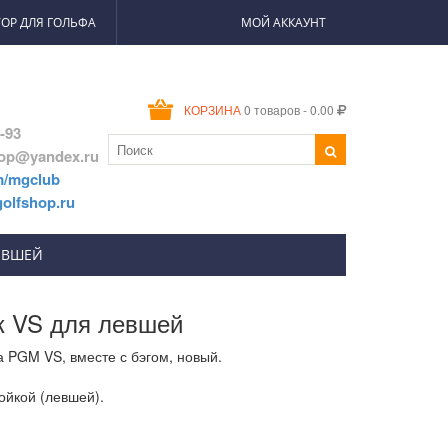
ОР ДЛЯ ГОЛЬФА
МОЙ АККАУНТ
0 товаров - 0.00
КОРЗИНА
2-93
hop@yandex.ru
m/mgclub
olfshop.ru
ЕВШЕЙ
к VS для левшей
 PGM VS, вместе с бэгом, новый.
ойкой (левшей).