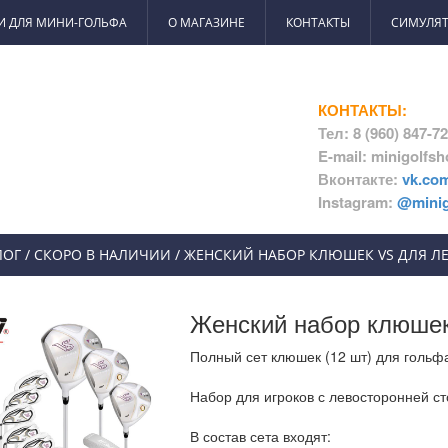
И ДЛЯ МИНИ-ГОЛЬФА
О МАГАЗИНЕ
КОНТАКТЫ
СИМУЛЯТ
КОНТАКТЫ:
Тел: 8 (960) 847-7
E-mail: minigolfs
Вконтакте:
vk.co
Instagram:
@minig
ЛОГ
/
СКОРО В НАЛИЧИИ
/
ЖЕНСКИЙ НАБОР КЛЮШЕК VS ДЛЯ Л
Женский набор клюше
Полный сет клюшек (12 шт) для гольфа
Набор для игроков с левосторонней ст
В состав сета входят: