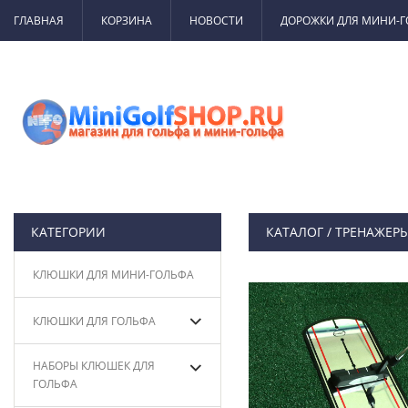
ГЛАВНАЯ
КОРЗИНА
НОВОСТИ
ДОРОЖКИ ДЛЯ МИНИ-
КАТЕГОРИИ
КАТАЛОГ
/
ТРЕНАЖЕРЫ
КЛЮШКИ ДЛЯ МИНИ-ГОЛЬФА
КЛЮШКИ ДЛЯ ГОЛЬФА
НАБОРЫ КЛЮШЕК ДЛЯ
ГОЛЬФА