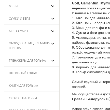
Golf, Gamenfun, Mymin
МЯЧИ
первым поставщиком
В нашем магазине вы с
1. Клюшки для мини-г
СУМКИ И БЕГИ
2. Клюшки и наборы к
3. Мячи для гольфа и 
АКСЕССУАРЫ
4. Сумки и беги для кл
5. Аксессуары: вилки, 
наборы, флагштоки, те
ОБОРУДОВАНИЕ ДЛЯ МИНИ-
6. Оборудование для м
ГОЛЬФА
гольф, модульный мин
7. Тренажеры для гольф
ТРЕНАЖЕРЫ ДЛЯ ГОЛЬФА
для мячей и т.д.
8. Дорожки для мини-го
9. Гольф симуляторы дл
ШКОЛЬНЫЙ ГОЛЬФ
Самый крупный интерне
КНИГИ ДЛЯ ГОЛЬФА
позиций.
Мы осуществляем дост
СКОРО В НАЛИЧИИ
Ереван
,
Белоруссия 
Адрес офис-склада мага