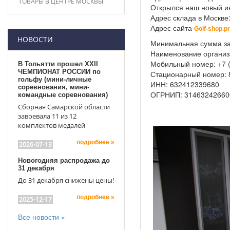
ТОВАРЫ В ЦЕНТРЕ МОСКВЫ
Открылся наш новый ин
Адрес склада в Москве
Адрес сайта
Golf-shop.p
НОВОСТИ
Минимальная сумма зак
Наименование организ
Мобильный номер: +7 (
В Тольятти прошел XXII
ЧЕМПИОНАТ РОССИИ по
Стационарный номер: 8
гольфу (мини-личные
ИНН: 632412339680
соревнования, мини-
ОГРНИП: 31463242660
командные соревнования)
Сборная Самарской области
завоевала 11 из 12
комплектов медалей
подробнее »
2026-07-13
Новогодняя распродажа до
31 декабря
До 31 декабря снижены цены!
подробнее »
2025-12-17
Все новости »