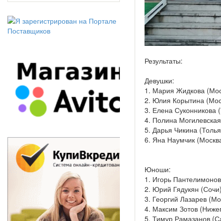
Результаты:
Девушки:
1. Мария Жидкова (Мос
2. Юлия Корытина (Мос
3. Елена Суконникова (
4. Полина Могилевская 
5. Дарья Чикина (Толья
6. Яна Наумчик (Москва
Юноши:
1. Игорь Пантелимонов
2. Юрий Гядукян (Сочи)
3. Георгий Лазарев (Мо
4. Максим Зотов (Нижег
5. Тимур Рамазанов (С