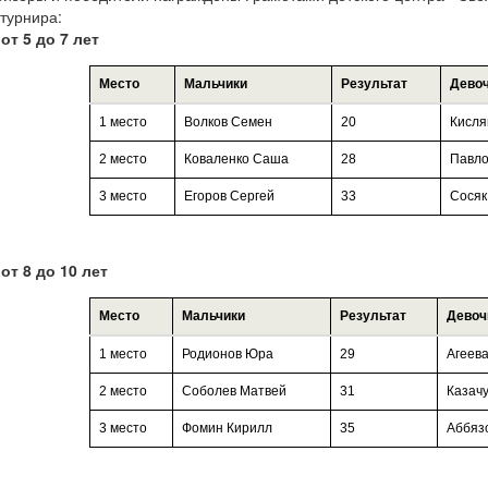
 турнира:
от 5 до 7 лет
Место
Мальчики
Результат
Дево
1 место
Волков Семен
20
Кисля
2 место
Коваленко Саша
28
Павло
3 место
Егоров Сергей
33
Сосяк
от 8 до 10 лет
Место
Мальчики
Результат
Девоч
1 место
Родионов Юра
29
Агеев
2 место
Соболев Матвей
31
Казач
3 место
Фомин Кирилл
35
Аббяз