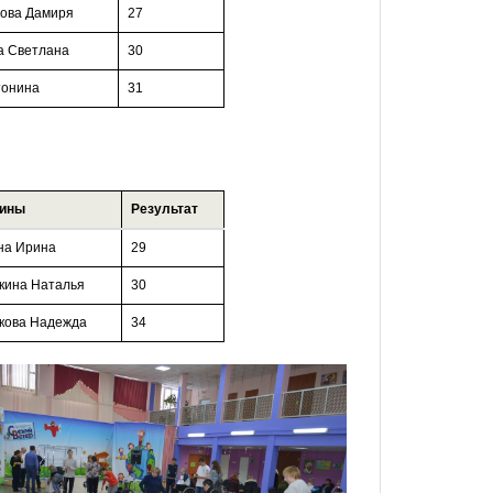
ова Дамиря
27
 Светлана
30
тонина
31
ины
Результат
на Ирина
29
кина Наталья
30
кова Надежда
34