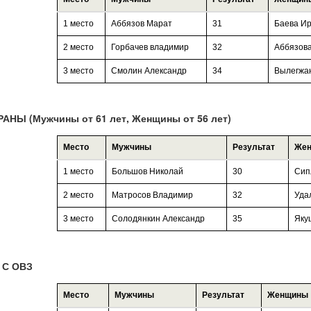
1 место
Аббязов Марат
31
Баева И
2 место
Горбачев владимир
32
Аббязов
3 место
Смолин Александр
34
Вылегжа
АНЫ (Мужчины от 61 лет, Женщины от 56 лет)
Место
Мужчины
Результат
Же
1 место
Большов Николай
30
Сип
2 место
Матросов Владимир
32
Уда
3 место
Солодянкин Александр
35
Яку
 С ОВЗ
Место
Мужчины
Результат
Женщины