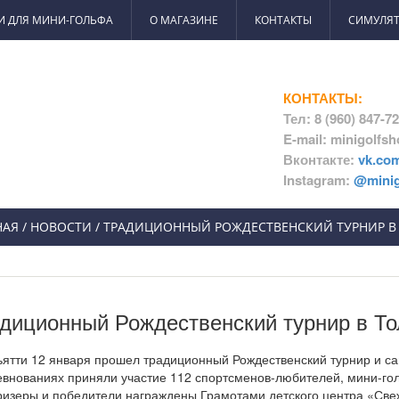
И ДЛЯ МИНИ-ГОЛЬФА
О МАГАЗИНЕ
КОНТАКТЫ
СИМУЛЯТ
КОНТАКТЫ:
Тел: 8 (960) 847-7
E-mail: minigolfs
Вконтакте:
vk.co
Instagram:
@minig
НАЯ
/
НОВОСТИ
/ ТРАДИЦИОННЫЙ РОЖДЕСТВЕНСКИЙ ТУРНИР В
диционный Рождественский турнир в То
ьятти 12 января прошел традиционный Рождественский турнир и с
евнованиях приняли участие 112 спортсменов-любителей, мини-гольф
ризеры и победители награждены Грамотами детского центра «Све