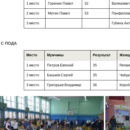
1 место
Горянин Павел
32
Валиахмет
2 место
Митин Павел
33
Панфилова
3 место
Губина Ан
 С ПОДА
Место
Мужчины
Результат
Женщ
1 место
Петров Евгений
35
Репки
2 место
Башаев Сергей
35
Чабур
3 место
Григорьев Владимир
36
Короб