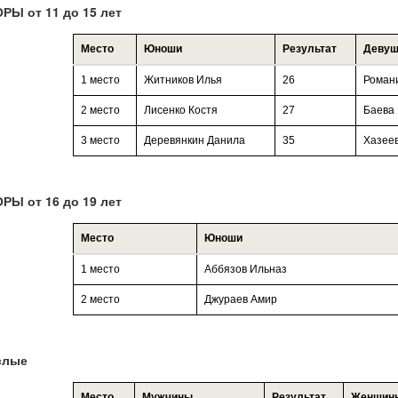
Ы от 11 до 15 лет
Место
Юноши
Результат
Девуш
1 место
Житников Илья
26
Роман
2 место
Лисенко Костя
27
Баева 
3 место
Деревянкин Данила
35
Хазеев
Ы от 16 до 19 лет
Место
Юноши
1 место
Аббязов Ильназ
2 место
Джураев Амир
слые
Место
Мужчины
Результат
Женщин