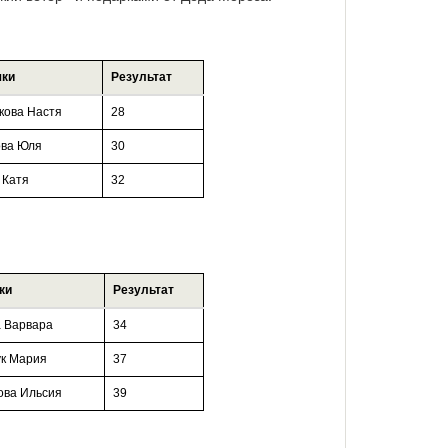
чки
Результат
кова Настя
28
ва Юля
30
 Катя
32
ки
Результат
а Варвара
34
ук Мария
37
ова Ильсия
39