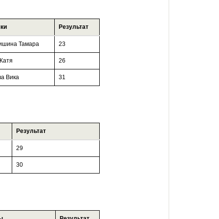
ки
Результат
ишина Тамара
23
Катя
26
а Вика
31
Результат
29
30
ы
Результат