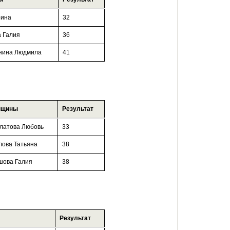
рина
32
а Галия
36
нина Людмила
41
нщины
Результат
латова Любовь
33
лова Татьяна
38
шова Галия
38
Результат