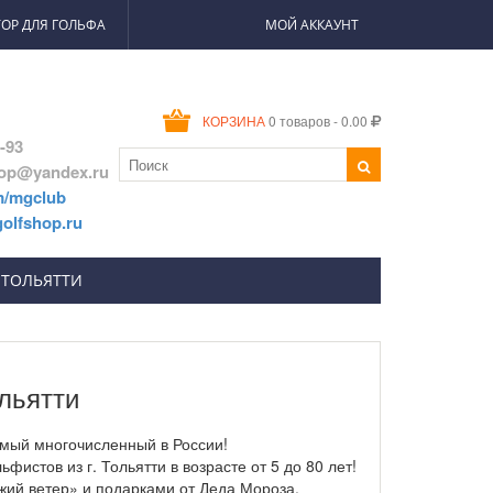
ОР ДЛЯ ГОЛЬФА
МОЙ АККАУНТ
0 товаров - 0.00
КОРЗИНА
2-93
hop@yandex.ru
m/mgclub
olfshop.ru
 ТОЛЬЯТТИ
льятти
амый многочисленный в России!
истов из г. Тольятти в возрасте от 5 до 80 лет!
жий ветер» и подарками от Деда Мороза.