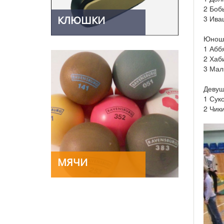
2 Боб
КЛЮШКИ
3 Ива
Юноши
1 Абб
2 Хаб
3 Мал
Девуш
1 Сук
2 Чик
МЯЧИ