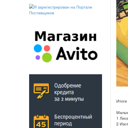
Итоги 
Мальчи
1 Лис
2 Изо