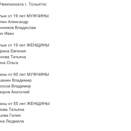
 Чемпионата г. Тольятти:
лые от 19 лет МУЖЧИНЫ
лин Александр
онников Владислав
ин Иван
лые от 19 лет ЖЕНЩИНЫ
урина Евгения
инова Татьяна
ина Ольга
аны от 60 лет МУЖЧИНЫ
шанин Владимир
росов Владимир
зоров Анатолий
аны от 55 лет ЖЕНЩИНЫ
лова Татьяна
шова Галия
на Людмила