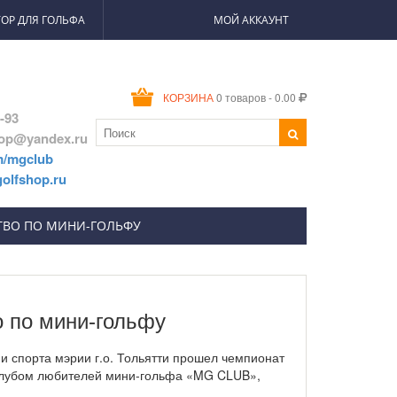
ОР ДЛЯ ГОЛЬФА
МОЙ АККАУНТ
0 товаров - 0.00
КОРЗИНА
2-93
hop@yandex.ru
m/mgclub
olfshop.ru
СТВО ПО МИНИ-ГОЛЬФУ
о по мини-гольфу
 и спорта мэрии г.о. Тольятти прошел чемпионат
 клубом любителей мини-гольфа «MG CLUB»,