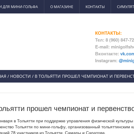
И ДЛЯ МИНИ-ГОЛЬФА
О МАГАЗИНЕ
КОНТАКТЫ
СИМУЛЯТ
КОНТАКТЫ:
Тел: 8 (960) 847-7
E-mail: minigolfs
Вконтакте:
vk.co
Instagram:
@minig
НАЯ
/
НОВОСТИ
/ В ТОЛЬЯТТИ ПРОШЕЛ ЧЕМПИОНАТ И ПЕРВЕН
ольятти прошел чемпионат и первенств
 января в Тольятти при поддержке управления физической культуры
венство Тольятти по мини-гольфу, организованный тольяттинским
вший 78 участников из Тольятти, Самары и Саратова.