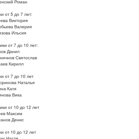
енский Роман
и от 5 до 7 лет:
еева Виктория
обьева Валерия
язова Ильсия
ки от 7 до 10 лет:
ков Данил
ничнов Святослав
аев Кирилл
и от 7 до 10 лет
оринова Наталья
ина Катя
инова Вика
ики от 10 до 12 лет
еев Максим
санов Денис
и от 10 до 12 лет
гих Настя