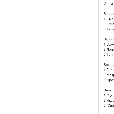
Итоги
Взрос
1 Смо
2 Сук
3 Тел
Взрос
1 Зак
2 Лог
3 Тел
Ветер
1 Гри
2 Мат
3 Про
Ветер
1 Уда
2 Яку
3 Юди