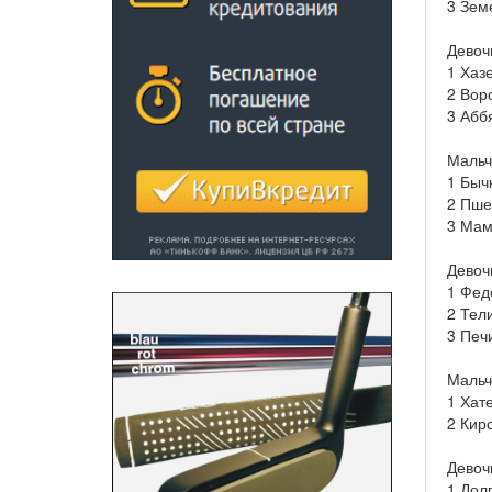
3 Зем
Девочк
1 Хаз
2 Вор
3 Абб
Мальчи
1 Быч
2 Пше
3 Мам
Девочк
1 Фед
2 Тел
3 Печ
Мальч
1 Хат
2 Кир
Девочк
1 Дол