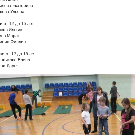
ылева Екатерина
шова Ульяна
 от 12 до 15 лет
язов Ильгиз
иев Марат
инин Филлип
ки от 12 до 15 лет
онникова Елена
ина Дарья