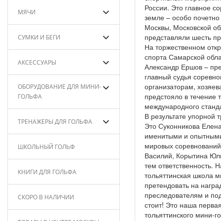
России. Это главное с
МЯЧИ
земле – особо почетно
Москвы, Московской об
представляли шесть п
СУМКИ И БЕГИ
На торжественном откр
спорта Самарской обла
АКСЕССУАРЫ
Александр Ершов – пре
главный судья соревно
организаторам, хозяев
ОБОРУДОВАНИЕ ДЛЯ МИНИ-
предстояло в течение 
ГОЛЬФА
международного станд
В результате упорной 
ТРЕНАЖЕРЫ ДЛЯ ГОЛЬФА
Это Суконникова Елена
именитыми и опытными
мировых соревнований 
ШКОЛЬНЫЙ ГОЛЬФ
Василий, Корытина Юли
тем ответственность. 
КНИГИ ДЛЯ ГОЛЬФА
тольяттинская школа м
претендовать на награ
преследователям и подн
СКОРО В НАЛИЧИИ
стоит! Это наша перва
тольяттинского мини-г