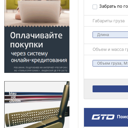
Забрать по г
Габариты груза
Объем и масса г
Поис