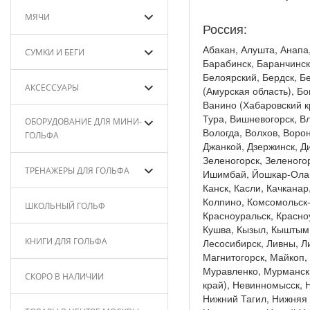
МЯЧИ
Россия:
Абакан, Алушта, Анапа,
СУМКИ И БЕГИ
Барабинск, Баранчинск
Белоярский, Бердск, Б
АКСЕССУАРЫ
(Амурская область), Бо
Ванино (Хабаровский к
Тура, Вишневогорск, Вл
ОБОРУДОВАНИЕ ДЛЯ МИНИ-
Вологда, Волхов, Ворон
ГОЛЬФА
Джанкой, Дзержинск, Д
Зеленогорск, Зеленогор
ТРЕНАЖЕРЫ ДЛЯ ГОЛЬФА
Ишимбай, Йошкар-Ола, 
Канск, Касли, Качканар
Колпино, Комсомольск-
ШКОЛЬНЫЙ ГОЛЬФ
Красноуральск, Красноу
Кушва, Кызыл, Кыштым,
КНИГИ ДЛЯ ГОЛЬФА
Лесосибирск, Ливны, Л
Магнитогорск, Майкоп,
Муравленко, Мурманск
СКОРО В НАЛИЧИИ
край), Невинномысск, 
Нижний Тагил, Нижняя 