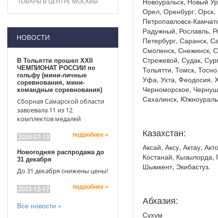
Новоуральск, Новый Уре
ТОВАРЫ В ЦЕНТРЕ МОСКВЫ
Орел, Оренбург, Орск,
Петропавловск-Камчатс
Радужный, Рославль, Ро
НОВОСТИ
Петербург, Саранск, С
Смоленск, Снежинск, С
Стрежевой, Судак, Сург
В Тольятти прошел XXII
ЧЕМПИОНАТ РОССИИ по
Тольятти, Томск, Тосно
гольфу (мини-личные
Уфа, Ухта, Феодосия, 
соревнования, мини-
Черноморское, Чернушк
командные соревнования)
Сахалинск, Южноуральс
Сборная Самарской области
завоевала 11 из 12
комплектов медалей
Казахстан:
подробнее »
2026-07-13
Аксай, Аксу, Актау, Ак
Новогодняя распродажа до
Костанай, Кызылорда, 
31 декабря
Шымкент, Экибастуз.
До 31 декабря снижены цены!
подробнее »
2025-12-17
Абхазия:
Все новости »
Сухум