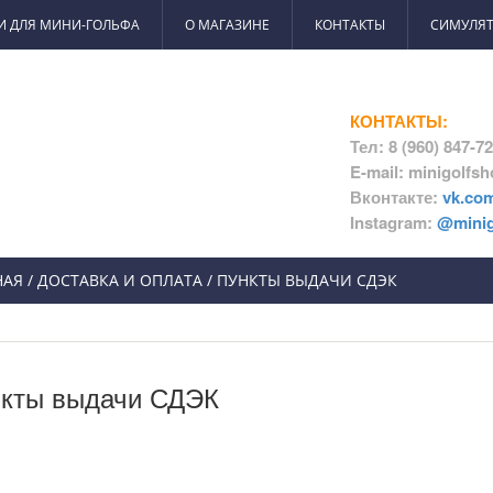
И ДЛЯ МИНИ-ГОЛЬФА
О МАГАЗИНЕ
КОНТАКТЫ
СИМУЛЯТ
КОНТАКТЫ:
Тел: 8 (960) 847-7
E-mail: minigolfs
Вконтакте:
vk.co
Instagram:
@minig
НАЯ
/ ДОСТАВКА И ОПЛАТА
/
ПУНКТЫ ВЫДАЧИ СДЭК
кты выдачи СДЭК