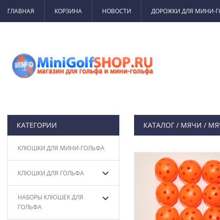
ГЛАВНАЯ
КОРЗИНА
НОВОСТИ
ДОРОЖКИ ДЛЯ МИНИ-
КАТЕГОРИИ
КАТАЛОГ
/
МЯЧИ
/
МЯ
КЛЮШКИ ДЛЯ МИНИ-ГОЛЬФА
КЛЮШКИ ДЛЯ ГОЛЬФА
НАБОРЫ КЛЮШЕК ДЛЯ
ГОЛЬФА