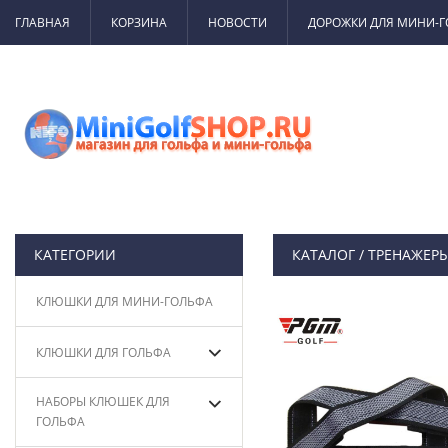
ГЛАВНАЯ
КОРЗИНА
НОВОСТИ
ДОРОЖКИ ДЛЯ МИНИ-
КАТЕГОРИИ
КАТАЛОГ
/
ТРЕНАЖЕРЫ
КЛЮШКИ ДЛЯ МИНИ-ГОЛЬФА
КЛЮШКИ ДЛЯ ГОЛЬФА
НАБОРЫ КЛЮШЕК ДЛЯ
ГОЛЬФА