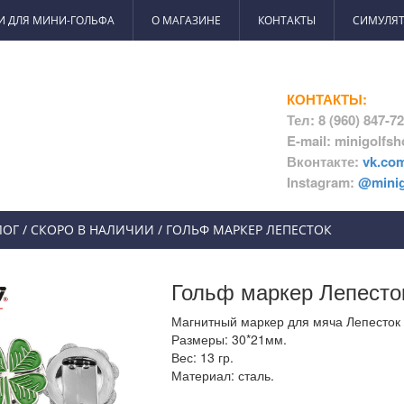
И ДЛЯ МИНИ-ГОЛЬФА
О МАГАЗИНЕ
КОНТАКТЫ
СИМУЛЯТ
КОНТАКТЫ:
Тел: 8 (960) 847-7
E-mail: minigolfs
Вконтакте:
vk.co
Instagram:
@minig
ЛОГ
/
СКОРО В НАЛИЧИИ
/
ГОЛЬФ МАРКЕР ЛЕПЕСТОК
Гольф маркер Лепесто
Магнитный маркер для мяча Лепесток
Размеры: 30*21мм.
Вес: 13 гр.
Материал: сталь.