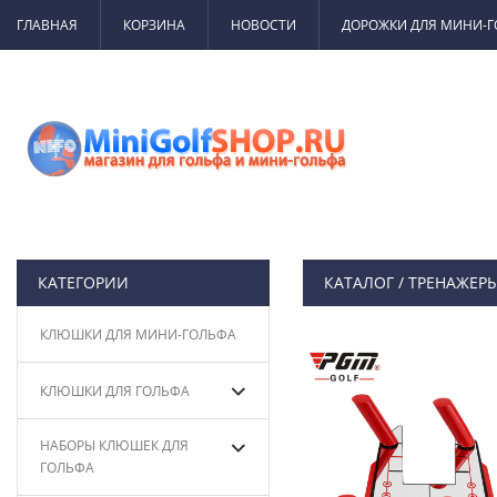
ГЛАВНАЯ
КОРЗИНА
НОВОСТИ
ДОРОЖКИ ДЛЯ МИНИ-
КАТЕГОРИИ
КАТАЛОГ
/
ТРЕНАЖЕРЫ
КЛЮШКИ ДЛЯ МИНИ-ГОЛЬФА
КЛЮШКИ ДЛЯ ГОЛЬФА
НАБОРЫ КЛЮШЕК ДЛЯ
ГОЛЬФА