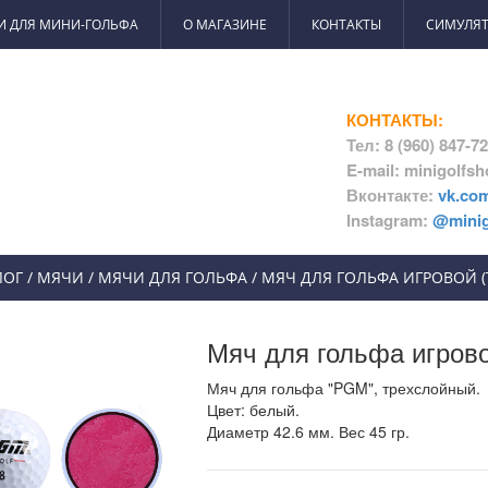
И ДЛЯ МИНИ-ГОЛЬФА
О МАГАЗИНЕ
КОНТАКТЫ
СИМУЛЯТ
КОНТАКТЫ:
Тел: 8 (960) 847-7
E-mail: minigolfs
Вконтакте:
vk.co
Instagram:
@minig
ЛОГ
/
МЯЧИ
/
МЯЧИ ДЛЯ ГОЛЬФА
/
МЯЧ ДЛЯ ГОЛЬФА ИГРОВОЙ 
Мяч для гольфа игрово
Мяч для гольфа "PGM", трехслойный.
Цвет: белый.
Диаметр 42.6 мм. Вес 45 гр.