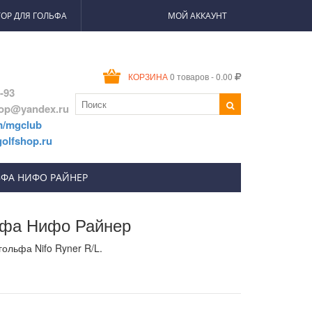
ОР ДЛЯ ГОЛЬФА
МОЙ АККАУНТ
0 товаров - 0.00
КОРЗИНА
2-93
hop@yandex.ru
m/mgclub
olfshop.ru
ФА НИФО РАЙНЕР
ьфа Нифо Райнер
льфа Nifo Ryner R/L.