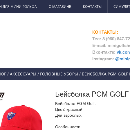
И ДЛЯ МИНИ-ГОЛЬФА
О МАГАЗИНЕ
КОНТАКТЫ
СИМУЛЯТ
КОНТАКТЫ:
Тел: 8 (960) 847-7
E-mail: minigolfs
Вконтакте:
vk.co
Instagram:
@minig
ЛОГ
/
АКСЕССУАРЫ
/
ГОЛОВНЫЕ УБОРЫ
/
БЕЙСБОЛКА PGM GOLF
Бейсболка PGM GOLF 
Бейсболка PGM Golf.
Цвет: красный.
Для взрослых.
Особенности: