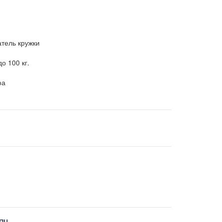
тель кружки
о 100 кг.
фа