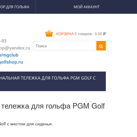
ОР ДЛЯ ГОЛЬФА
МОЙ АККАУНТ
0 товаров - 0.00
КОРЗИНА
2-93
hop@yandex.ru
m/mgclub
olfshop.ru
АЛЬНАЯ ТЕЛЕЖКА ДЛЯ ГОЛЬФА PGM GOLF С
тележка для гольфа PGM Golf
olf с местом для сиденья.