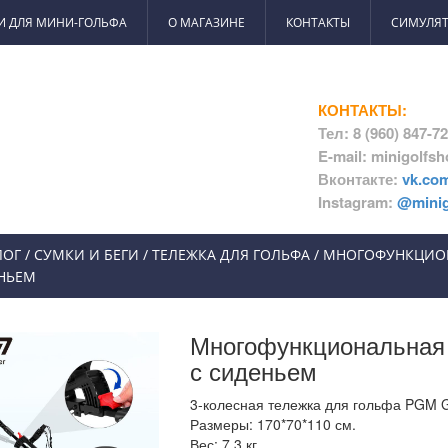
И ДЛЯ МИНИ-ГОЛЬФА
О МАГАЗИНЕ
КОНТАКТЫ
СИМУЛЯТ
КОНТАКТЫ:
Тел: 8 (960) 847-7
E-mail: minigolfs
Вконтакте:
vk.co
Instagram:
@minig
ЛОГ
/
СУМКИ И БЕГИ
/
ТЕЛЕЖКА ДЛЯ ГОЛЬФА
/
МНОГОФУНКЦИОН
НЬЕМ
Многофункциональная 
с сиденьем
3-колесная тележка для гольфа PGM G
Размеры: 170*70*110 см.
Вес: 7.3 кг.